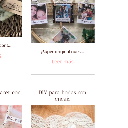
cont...
¡Súper original nues...
s
Leer más
hacer con
DIY para bodas con
encaje