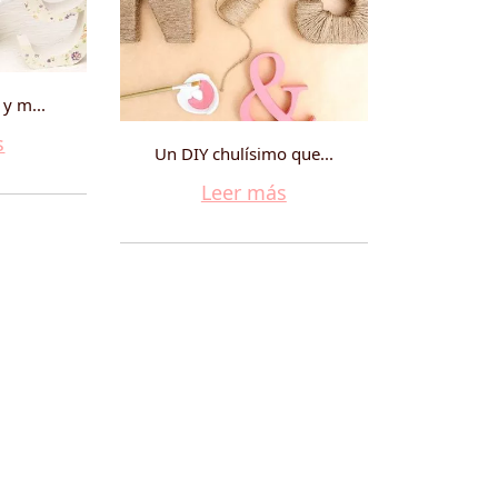
 y m...
s
Un DIY chulísimo que...
Leer más